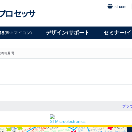
st.com
プロセッサ
M8
デザイン/サポート
セミナー/
(8bit マイコン)
20年8月号