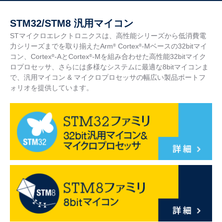
STM32/STM8 汎用マイコン
STマイクロエレクトロニクスは、高性能シリーズから低消費電
力シリーズまでを取り揃えたArm
Cortex
-Mベースの32bitマイ
®
®
コン、Cortex
-AとCortex
-Mを組み合わせた高性能32bitマイク
®
®
ロプロセッサ、さらには多様なシステムに最適な8bitマイコンま
で、汎用マイコン & マイクロプロセッサの幅広い製品ポートフ
ォリオを提供しています。