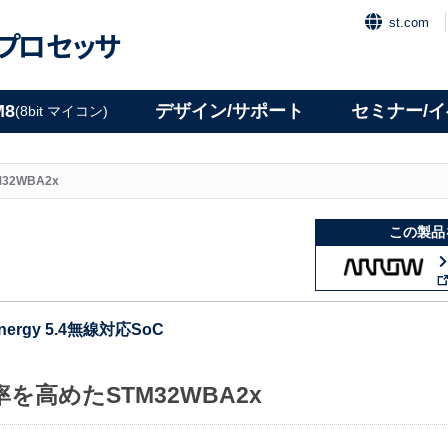
st.com
プロセッサ
M8
デザイン/サポート
セミナー/
(8bit マイコン)
M32WBA2x
この製品
nergy 5.4無線対応SoC
を高めたSTM32WBA2x