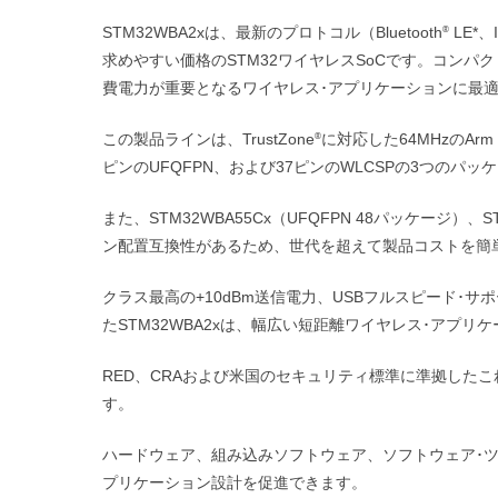
STM32WBA2xは、最新のプロトコル（Bluetooth
LE*、
®
求めやすい価格のSTM32ワイヤレスSoCです。コン
費電力が重要となるワイヤレス･アプリケーションに最
この製品ラインは、TrustZone
に対応した64MHzのArm C
®
ピンのUFQFPN、および37ピンのWLCSPの3つのパ
また、STM32WBA55Cx（UFQFPN 48パッケージ）、ST
ン配置互換性があるため、世代を超えて製品コストを簡
クラス最高の+10dBm送信電力、USBフルスピード･
たSTM32WBA2xは、幅広い短距離ワイヤレス･アプ
RED、CRAおよび米国のセキュリティ標準に準拠した
す。
ハードウェア、組み込みソフトウェア、ソフトウェア･
プリケーション設計を促進できます。