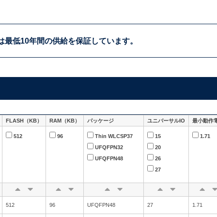
は
最低10年間の供給を
保証しています。
FLASH（KB）
RAM（KB）
パッケージ
ユニバーサルIO
最小動作
512
96
Thin WLCSP37
15
1.71
UFQFPN32
20
UFQFPN48
26
27
512
96
UFQFPN48
27
1.71