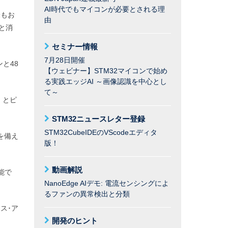
AI時代でもマイコンが必要とされる理
最もお
由
と消
セミナー情報
7月28日開催
ンと48
【ウェビナー】STM32マイコンで始め
る実践エッジAI ～画像認識を中心とし
て～
ジ）とピ
STM32ニュースレター登録
STM32CubeIDEのVScodeエディタ
を備え
版！
動画解説
能で
NanoEdge AIデモ: 電流センシングによ
るファンの異常検出と分類
ス･ア
開発のヒント