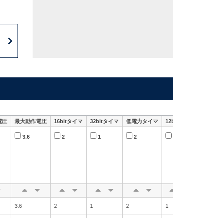
電圧
最大動作電圧
16bitタイマ
32bitタイマ
低電力タイマ
12bit ADC
12bit
3.6
2
1
2
1
3
6
7
3.6
2
1
2
1
7