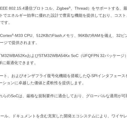
IEEE 802.15.4通信プロトコル、Zigbee
、Thread）をサポートする、
®
パクトでエネルギー効率に優れた設計で豊富な機能を提供しており、コスト
適です。
ortex
-M33 CPU、512KBのFlashメモリ、96KBのRAMを備え、32ピ
®
ッケージで提供されます。
M32WBA52KxおよびSTM32WBA54Kx SoC（UFQFPN 32パッケー
単に最適化できます。
サポート、およびオンザフライ復号化機能を搭載したQ-SPIインタフェース
リケーションに卓越した価値と柔軟性を提供します。
これらのSoCは、厳格な規制要件に適合しており、グローバルな適用が可
ツール、ドキュメントを含む充実した開発エコシステムにより、ワイヤレ