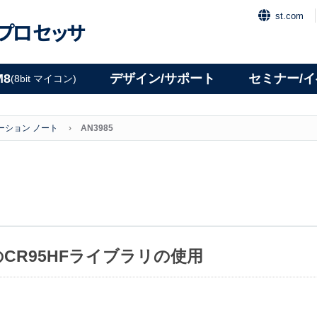
st.com
プロセッサ
M8
デザイン/サポート
セミナー/
(8bit マイコン)
ーション ノート
AN3985
CR95HFライブラリの使用