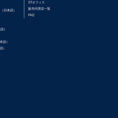
STオフィス
ト
販売代理店一覧
ト（日本語）
FAQ
本語）
本語）
語）
ン