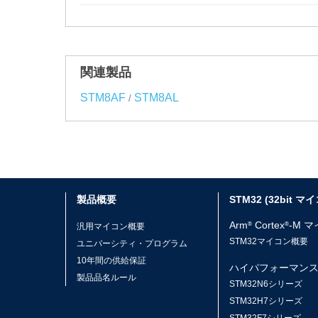
関連製品
STM8AF
STM8AL
/
製品概要
STM32 (32bit マ
Arm
Cortex
-M 
®
®
汎用マイコン概要
STM32マイコン概要
ユニバーシティ・プログラム
10年間の供給保証
ハイパフォーマン
製品品名ルール
STM32N6シリーズ
STM32H7シリーズ