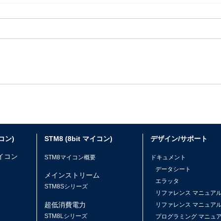
イコン)
STM8 (8bit マイコン)
デザイン/サポート
マイコン
STM8マイコン概要
ドキュメント
データシート
メインストリーム
エラッタ
ス
STM8Sシリーズ
リファレンス マニュア
超低消費電力
リファレンス マニュア
STM8Lシリーズ
プログラミング マニュ