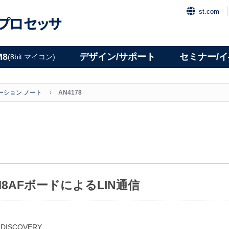
st.com
プロセッサ
M8
デザイン/サポート
セミナー/
(8bit マイコン)
ーション ノート
AN4178
STM8AFボードによるLIN通信
8A-DISCOVERY