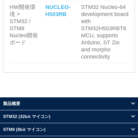
HW開発環
NUCLEO-
STM32 Nucleo-64
境 >
H503RB
development board
STM32 /
with
STM8
STM32H503RBT6
Nucleo開発
MCU, supports
ボード
Arduino, ST Zio
and morpho
connectivity
製品概要
STM32 (32bit マイコン)
STM8 (8bit マイコン)