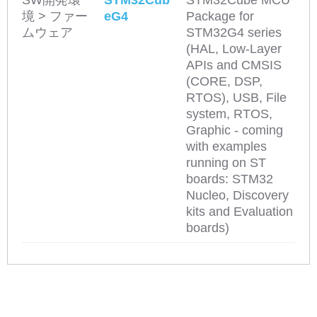
SW開発環
STM32Cub
STM32Cube MCU
境 > ファー
eG4
Package for
ムウェア
STM32G4 series
(HAL, Low-Layer
APIs and CMSIS
(CORE, DSP,
RTOS), USB, File
system, RTOS,
Graphic - coming
with examples
running on ST
boards: STM32
Nucleo, Discovery
kits and Evaluation
boards)