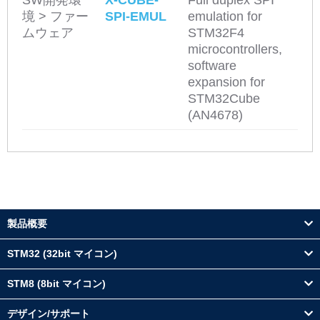
SW開発環
X-CUBE-
Full duplex SPI
境 > ファー
SPI-EMUL
emulation for
ムウェア
STM32F4
microcontrollers,
software
expansion for
STM32Cube
(AN4678)
製品概要
STM32 (32bit マイコン)
STM8 (8bit マイコン)
デザイン/サポート