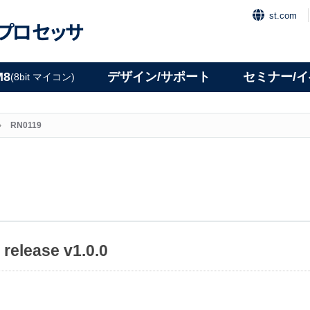
st.com
プロセッサ
M8
デザイン/サポート
セミナー/
(8bit マイコン)
RN0119
elease v1.0.0