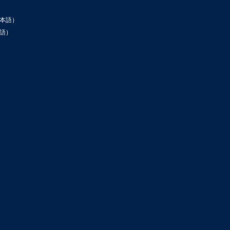
本語）
語）
ン