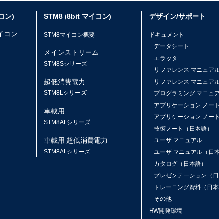
イコン)
STM8 (8bit マイコン)
デザイン/サポート
マイコン
STM8マイコン概要
ドキュメント
データシート
メインストリーム
エラッタ
ス
STM8Sシリーズ
リファレンス マニュア
超低消費電力
リファレンス マニュア
STM8Lシリーズ
プログラミング マニュ
アプリケーション ノー
車載用
アプリケーション ノー
STM8AFシリーズ
技術ノート（日本語）
車載用 超低消費電力
ユーザ マニュアル
STM8ALシリーズ
ユーザ マニュアル（日
カタログ（日本語）
プレゼンテーション（日
トレーニング資料（日本
その他
HW開発環境