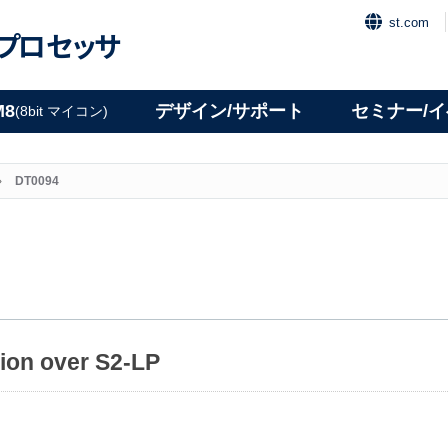
st.com
プロセッサ
M8
デザイン/サポート
セミナー/
(8bit マイコン)
DT0094
ion over S2-LP