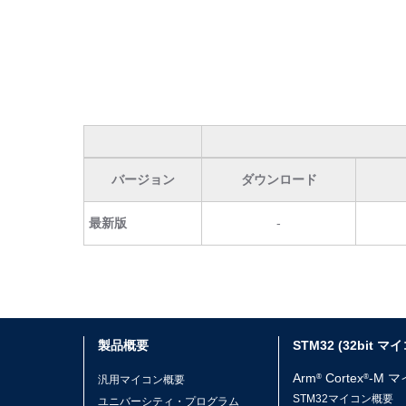
バージョン
ダウンロード
最新版
-
製品概要
STM32 (32bit マ
Arm
Cortex
-M 
®
®
汎用マイコン概要
STM32マイコン概要
ユニバーシティ・プログラム