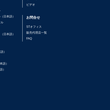
ビデオ
ル
ル（日本語）
お問合せ
アル
STオフィス
ト
販売代理店一覧
ト（日本語）
FAQ
本語）
本語）
語）
ン