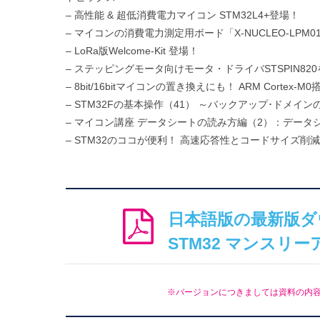
– 高性能 & 超低消費電力マイコン STM32L4+登場！
– マイコンの消費電力測定用ボード「X-NUCLEO-LPM
– LoRa版Welcome-Kit 登場！
– ステッピングモータ向けモータ・ドライバSTSPIN820を搭
– 8bit/16bitマイコンの置き換えにも！ ARM Cortex-
– STM32Fの基本操作（41） ～バックアップ･ドメ
– マイコン講座 データシートの読み方編（2）：データ
– STM32のココが便利！ 高速応答性とコードサイズ削減を
日本語版の最新版ダ
STM32 マンスリー
※バージョンにつきましては資料の内