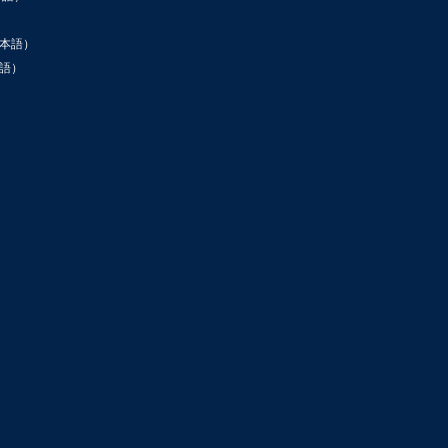
本語）
語）
ン