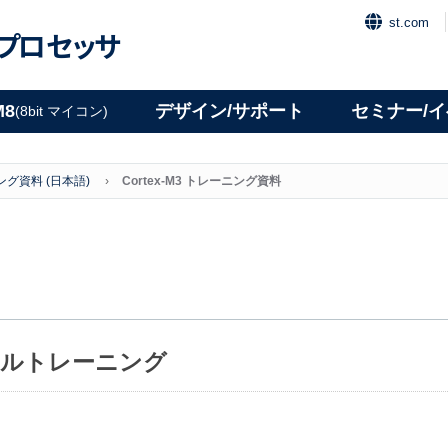
st.com
プロセッサ
M8
デザイン/サポート
セミナー/
(8bit マイコン)
グ資料 (日本語)
Cortex-M3 トレーニング資料
クニカルトレーニング