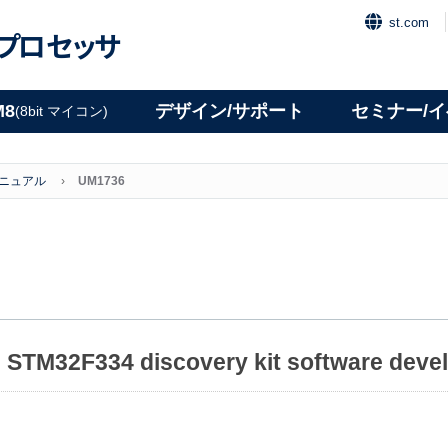
st.com
プロセッサ
M8
デザイン/サポート
セミナー/
(8bit マイコン)
マニュアル
UM1736
th STM32F334 discovery kit software deve