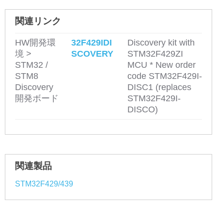
関連リンク
HW開発環
32F429IDI
Discovery kit with
境 >
SCOVERY
STM32F429ZI
STM32 /
MCU * New order
STM8
code STM32F429I-
Discovery
DISC1 (replaces
開発ボード
STM32F429I-
DISCO)
関連製品
STM32F429/439