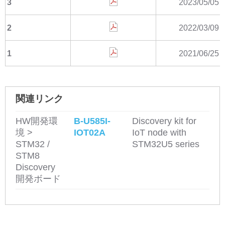
3
2023/05/05
2
2022/03/09
1
2021/06/25
関連リンク
HW開発環
B-U585I-
Discovery kit for
境 >
IOT02A
IoT node with
STM32 /
STM32U5 series
STM8
Discovery
開発ボード