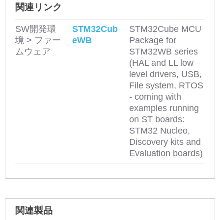
関連リンク
SW開発環
STM32Cub
STM32Cube MCU
境 > ファー
eWB
Package for
ムウェア
STM32WB series
(HAL and LL low
level drivers, USB,
File system, RTOS
- coming with
examples running
on ST boards:
STM32 Nucleo,
Discovery kits and
Evaluation boards)
関連製品