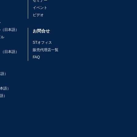
セミナー
イベント
ビデオ
ル
ル（日本語）
お問合せ
アル
STオフィス
ト
販売代理店一覧
ト（日本語）
FAQ
本語）
本語）
語）
ン