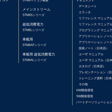
STM8マイコン概要
ドキュメント
データシート
メインストリーム
エラッタ
ス
STM8Sシリーズ
リファレンス マニュア
超低消費電力
リファレンス マニュア
STM8Lシリーズ
プログラミング マニュ
アプリケーション ノー
車載用
アプリケーション ノー
STM8AFシリーズ
技術ノート（日本語）
車載用 超低消費電力
ユーザ マニュアル
STM8ALシリーズ
ユーザ マニュアル（日
カタログ（日本語）
プレゼンテーション（日
トレーニング資料（日本
その他
HW開発環境
SW開発環境
パートナーソリューショ