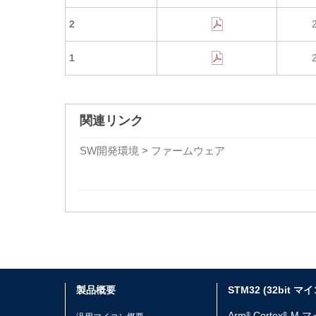
2
1
関連リンク
SW開発環境 > ファームウェア
製品概要
STM32 (32bit マ
Arm
Cortex
-M 
®
®