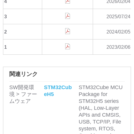
4
2026/02/04
3
2025/07/24
2
2024/02/05
1
2023/02/06
関連リンク
SW開発環
STM32Cub
STM32Cube MCU
境 > ファー
eH5
Package for
ムウェア
STM32H5 series
(HAL, Low-Layer
APIs and CMSIS,
USB, TCP/IP, File
system, RTOS,