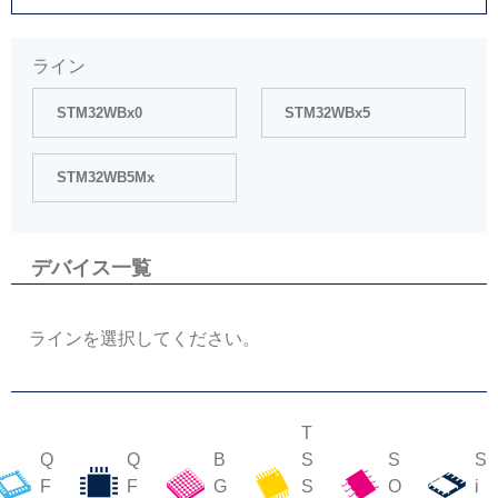
ライン
STM32WBx0
STM32WBx5
STM32WB5Mx
デバイス一覧
ラインを選択してください。
T
Q
Q
B
S
S
S
F
F
G
S
O
i