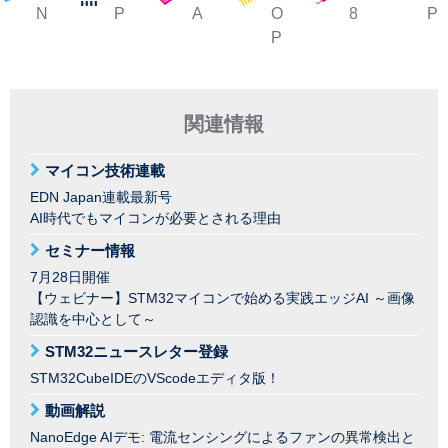
N
P
A
O
8
P
P
関連情報
マイコン技術連載
EDN Japan連載最新号
AI時代でもマイコンが必要とされる理由
セミナー情報
7月28日開催
【ウェビナー】STM32マイコンで始める実践エッジAI ～画像
認識を中心として～
STM32ニュースレター登録
STM32CubeIDEのVScodeエディタ版！
動画解説
NanoEdge AIデモ: 電流センシングによるファンの異常検出と