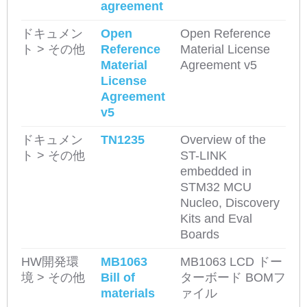
agreement
ドキュメン
Open
Open Reference
ト > その他
Reference
Material License
Material
Agreement v5
License
Agreement
v5
ドキュメン
TN1235
Overview of the
ト > その他
ST-LINK
embedded in
STM32 MCU
Nucleo, Discovery
Kits and Eval
Boards
HW開発環
MB1063
MB1063 LCD ドー
境 > その他
Bill of
ターボード BOMフ
materials
ァイル