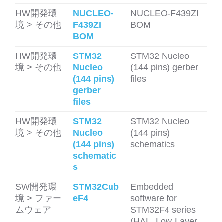
HW開発環
NUCLEO-
NUCLEO-F439ZI
境 > その他
F439ZI
BOM
BOM
HW開発環
STM32
STM32 Nucleo
境 > その他
Nucleo
(144 pins) gerber
(144 pins)
files
gerber
files
HW開発環
STM32
STM32 Nucleo
境 > その他
Nucleo
(144 pins)
(144 pins)
schematics
schematic
s
SW開発環
STM32Cub
Embedded
境 > ファー
eF4
software for
ムウェア
STM32F4 series
(HAL, Low-Layer