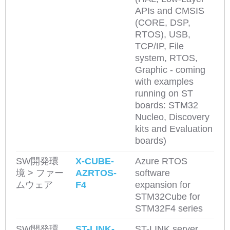
APIs and CMSIS
(CORE, DSP,
RTOS), USB,
TCP/IP, File
system, RTOS,
Graphic - coming
with examples
running on ST
boards: STM32
Nucleo, Discovery
kits and Evaluation
boards)
SW開発環
X-CUBE-
Azure RTOS
境 > ファー
AZRTOS-
software
ムウェア
F4
expansion for
STM32Cube for
STM32F4 series
SW開発環
ST-LINK-
ST-LINK server