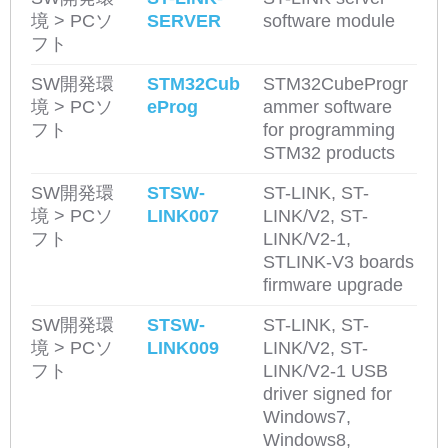
境 > PCソ
SERVER
software module
フト
SW開発環
STM32Cub
STM32CubeProgr
境 > PCソ
eProg
ammer software
フト
for programming
STM32 products
SW開発環
STSW-
ST-LINK, ST-
境 > PCソ
LINK007
LINK/V2, ST-
フト
LINK/V2-1,
STLINK-V3 boards
firmware upgrade
SW開発環
STSW-
ST-LINK, ST-
境 > PCソ
LINK009
LINK/V2, ST-
フト
LINK/V2-1 USB
driver signed for
Windows7,
Windows8,