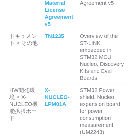
Material
Agreement v5
License
Agreement
v5
ドキュメン
TN1235
Overview of the
ト > その他
ST-LINK
embedded in
STM32 MCU
Nucleo, Discovery
Kits and Eval
Boards
HW開発環
X-
STM32 Power
境 > X-
NUCLEO-
shield, Nucleo
NUCLEO機
LPM01A
expansion board
能拡張ボー
for power
ド
consumption
measurement
(UM2243)