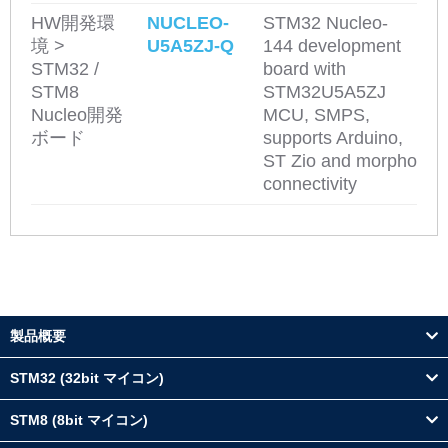
HW開発環
NUCLEO-
STM32 Nucleo-
境 >
U5A5ZJ-Q
144 development
STM32 /
board with
STM8
STM32U5A5ZJ
Nucleo開発
MCU, SMPS,
ボード
supports Arduino,
ST Zio and morpho
connectivity
製品概要
STM32 (32bit マイコン)
STM8 (8bit マイコン)