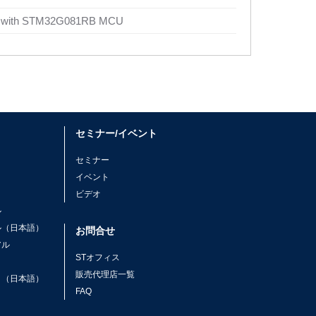
rd with STM32G081RB MCU
セミナー/イベント
セミナー
イベント
ビデオ
ル
ル（日本語）
お問合せ
アル
STオフィス
ト
販売代理店一覧
ト（日本語）
FAQ