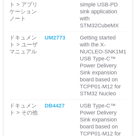
ト > アプリ
simple USB-PD
ケーション
sink application
ノート
with
STM32CubeMX
ドキュメン
UM2773
Getting started
ト > ユーザ
with the X-
マニュアル
NUCLEO-SNK1M1
USB Type-C™
Power Delivery
Sink expansion
board based on
TCPP01-M12 for
STM32 Nucleo
ドキュメン
DB4427
USB Type-C™
ト > その他
Power Delivery
Sink expansion
board based on
TCPP01-M12 for