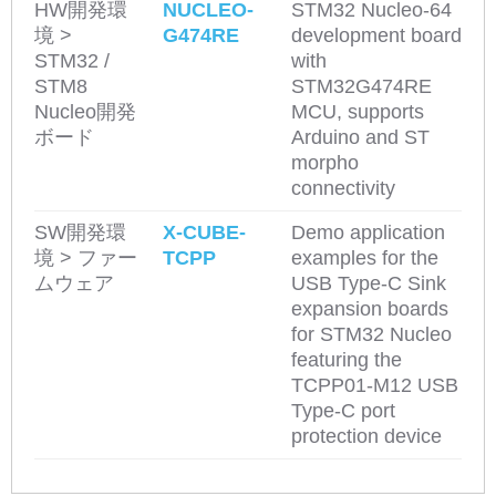
HW開発環
NUCLEO-
STM32 Nucleo-64
境 >
G474RE
development board
STM32 /
with
STM8
STM32G474RE
Nucleo開発
MCU, supports
ボード
Arduino and ST
morpho
connectivity
SW開発環
X-CUBE-
Demo application
境 > ファー
TCPP
examples for the
ムウェア
USB Type-C Sink
expansion boards
for STM32 Nucleo
featuring the
TCPP01-M12 USB
Type-C port
protection device