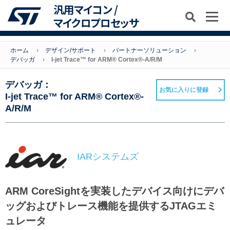
汎用マイコン /
マイクロプロセッサ
ホーム
デザイン/サポート
パートナーソリューション
デバッガ
I-jet Trace™ for ARM® Cortex®-A/R/M
デバッガ：
お気に入りに登録
I-jet Trace™ for ARM® Cortex®-
A/R/M
IARシステムズ
ARM CoreSightを実装したデバイス向けにデバ
ッグおよびトレース機能を提供するJTAGエミ
ュレータ