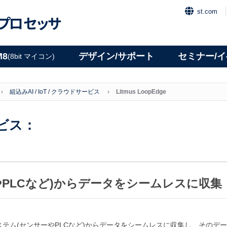
st.com
プロセッサ
M8
デザイン/サポート
セミナー/
(8bit マイコン)
組込みAI / IoT / クラウドサービス
Litmus LoopEdge
ービス：
やPLCなど)からデータをシームレスに収集
ステム(センサーやPLCなど)からデータをシームレスに収集し、そのデ