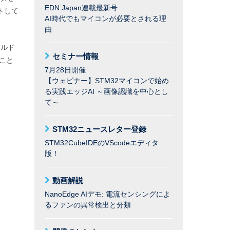
EDN Japan連載最新号
トして
AI時代でもマイコンが必要とされる理
由
ールド
セミナー情報
ること
7月28日開催
【ウェビナー】STM32マイコンで始め
る実践エッジAI ～画像認識を中心とし
て～
STM32ニュースレター登録
STM32CubeIDEのVScodeエディタ
版！
動画解説
NanoEdge AIデモ: 電流センシングによ
るファンの異常検出と分類