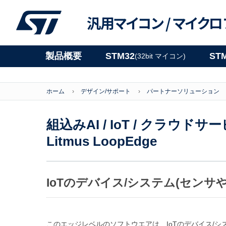
汎用マイコン /
マイクロ
製品概要
STM32
ST
(32bit マイコン)
ホーム
デザイン/サポート
パートナーソリューション
組込みAI / IoT / クラウドサ
Litmus LoopEdge
IoTのデバイス/システム(センサ
このエッジレベルのソフトウエアは、IoTのデバイス/シ