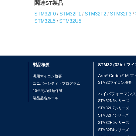
関連ST製品
STM32F0
STM32F1
STM32F2
STM32F3
/
/
/
/
STM32L5
STM32U5
/
製品概要
STM32 (32bit マ
Arm
Cortex
-M 
®
®
汎用マイコン概要
STM32マイコン概要
ユニバーシティ・プログラム
10年間の供給保証
ハイパフォーマン
製品品名ルール
STM32N6シリーズ
STM32H7シリーズ
STM32F7シリーズ
STM32H5シリーズ
STM32F4シリーズ