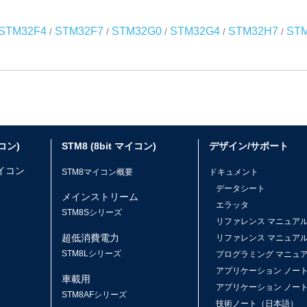
STM32F4
STM32F7
STM32G0
STM32G4
STM32H7
STM
/
/
/
/
/
イコン)
STM8 (8bit マイコン)
デザイン/サポート
マイコン
STM8マイコン概要
ドキュメント
データシート
メインストリーム
エラッタ
ス
STM8Sシリーズ
リファレンス マニュア
超低消費電力
リファレンス マニュア
STM8Lシリーズ
プログラミング マニュ
アプリケーション ノー
車載用
アプリケーション ノー
STM8AFシリーズ
技術ノート（日本語）