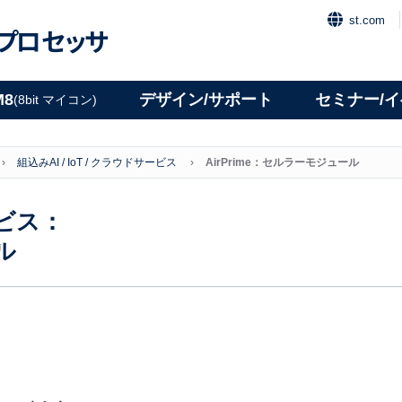
st.com
プロセッサ
M8
デザイン/サポート
セミナー/
(8bit マイコン)
組込みAI / IoT / クラウドサービス
AirPrime：セルラーモジュール
ービス：
ル