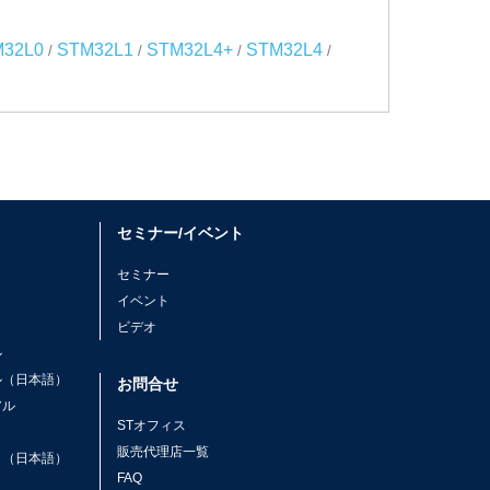
32L0
STM32L1
STM32L4+
STM32L4
/
/
/
/
セミナー/イベント
セミナー
イベント
ビデオ
ル
ル（日本語）
お問合せ
アル
STオフィス
ト
販売代理店一覧
ト（日本語）
FAQ