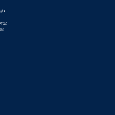
本語）
本語）
語）
ン