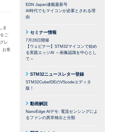
EDN Japan連載最新号
AI時代でもマイコンが必要とされる理
由
しま
セミナー情報
つをご
7月28日開催
グレ
【ウェビナー】STM32マイコンで始め
、お客
る実践エッジAI ～画像認識を中心とし
て～
STM32ニュースレター登録
STM32CubeIDEのVScodeエディタ
版！
動画解説
NanoEdge AIデモ: 電流センシングによ
るファンの異常検出と分類