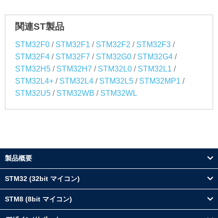
関連ST製品
/
/
/
/
STM32F0
STM32F1
STM32F2
STM32F3
/
/
/
/
STM32F4
STM32F7
STM32G0
STM32G4
/
/
/
/
STM32H5
STM32H7
STM32L0
STM32L1
/
/
/
/
STM32L4+
STM32L4
STM32L5
STM32MP1
/
/
STM32U5
STM32WB
STM32WL
製品概要
STM32 (32bit マイコン)
STM8 (8bit マイコン)