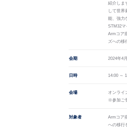
紹介します
して世界
能、強力
STM3
Armコ
ズへの移
会期
2024年
日時
14:00 ～ 1
会場
オンライン（
※参加ご登
対象者
Armコ
への移行