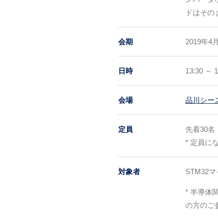
ドはその
会期
2019年
日時
13:30 ～ 1
会場
品川シー
定員
先着30名
* 定員
対象者
STM3
* 半導
の方のご