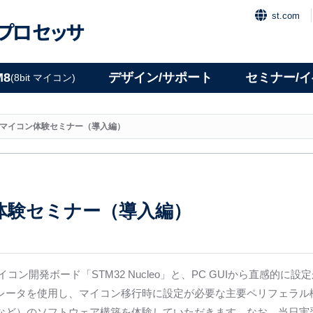
st.com
プロセッサ
M8
デザイン/サポート
セミナー/
(8bit マイコン)
32マイコン体験セミナー（導入編）
ン体験セミナー（導入編）
マイコン開発ボード「STM32 Nucleo」と、PC GUIから直感的に設定
レータを使用し、マイコン移行時に設定が必要な主要ペリフェラル機
など）のソフトウェア構築を体験していただきます。なお、当日実