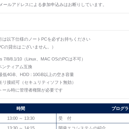
ー･メールアドレスによる参加申込みはお断りしています。
方は以下仕様のノートPCを必ずお持ちください
PCの貸出はございません。）
s 7/8/8.1/10（Linux、MAC OSのPCは不可）
: ペンティアム互換
 最低4GB、HDD : 10GB以上の空き容量
メモリ接続可（セキュリティソフト無効）
トール時に管理者権限が必要です
時間
プログラ
13:00 ～ 13:30
受 付
13:30 ～ 14:15
開発エコシステムの紹介