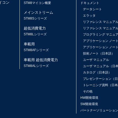
マイコン
STM8マイコン概要
ドキュメント
データシート
メインストリーム
エラッタ
ス
STM8Sシリーズ
リファレンス マニュア
超低消費電力
リファレンス マニュア
STM8Lシリーズ
プログラミング マニュ
アプリケーション ノー
車載用
アプリケーション ノー
STM8AFシリーズ
技術ノート（日本語）
車載用 超低消費電力
ユーザ マニュアル
STM8ALシリーズ
ユーザ マニュアル（日
カタログ（日本語）
プレゼンテーション（日
トレーニング資料（日本
その他
HW開発環境
SW開発環境
パートナーソリューショ