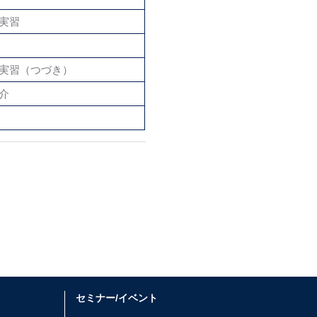
発実習
発実習（つづき）
介
セミナー/イベント