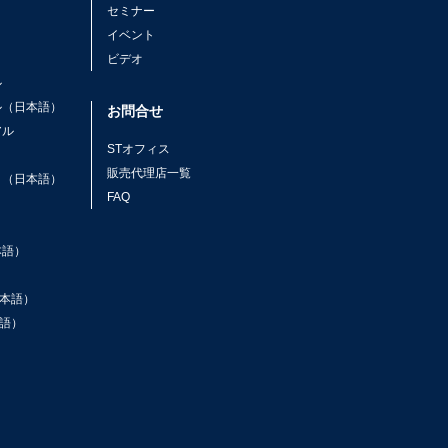
セミナー
イベント
ビデオ
ル
ル（日本語）
お問合せ
アル
STオフィス
ト
販売代理店一覧
ト（日本語）
FAQ
本語）
本語）
語）
ン