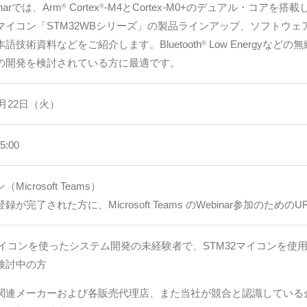
narでは、Arm
Cortex
-M4とCortex-M0+のデュアル・コアを搭
®
®
マイコン「STM32WBシリーズ」の製品ラインアップ、ソフトウ
語技術資料などをご紹介します。Bluetooth
Low Energyなど
®
の開発を検討されている方に最適です。
2月22日（火）
5:00
Microsoft Teams）
録が完了された方に、Microsoft Teams のWebinar参加のため
マイコンを使ったシステム開発の未経験者で、STM32マイコンを使用したB
検討中の方
関連メーカーおよび各販売代理店、また当社が競合と認識している