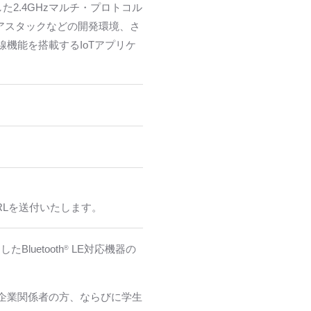
載した2.4GHzマルチ・プロトコル
ェアスタックなどの開発環境、さ
の無線機能を搭載するIoTアプリケ
のURLを送付いたします。
luetooth
LE対応機器の
®
企業関係者の方、ならびに学生