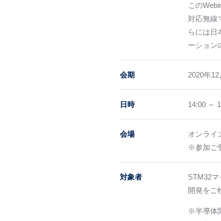
このWebi
対応無線
らには日本
ーション
会期
2020年1
日時
14:00 ～ 1
会場
オンライン（
※参加ご登
対象者
STM32
開発をご
※半導体