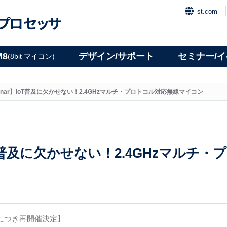
st.com
プロセッサ
M8
デザイン/サポート
セミナー/
(8bit マイコン)
binar】IoT普及に欠かせない！2.4GHzマルチ・プロトコル対応無線マイコン
IoT普及に欠かせない！2.4GHzマルチ
につき再開催決定】