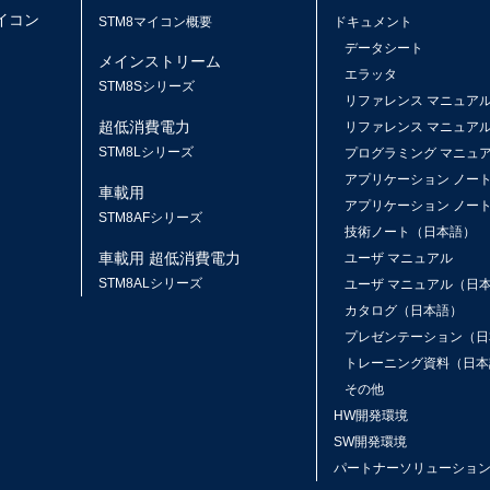
マイコン
STM8マイコン概要
ドキュメント
データシート
メインストリーム
エラッタ
ス
STM8Sシリーズ
リファレンス マニュア
超低消費電力
リファレンス マニュア
STM8Lシリーズ
プログラミング マニュ
アプリケーション ノー
車載用
アプリケーション ノー
STM8AFシリーズ
技術ノート（日本語）
車載用 超低消費電力
ユーザ マニュアル
STM8ALシリーズ
ユーザ マニュアル（日
カタログ（日本語）
プレゼンテーション（日
トレーニング資料（日本
その他
HW開発環境
SW開発環境
パートナーソリューショ