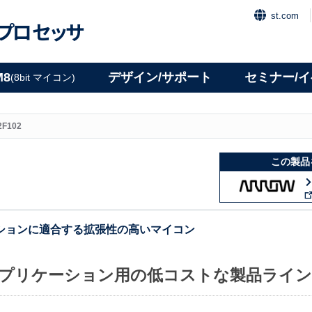
st.com
プロセッサ
M8
デザイン/サポート
セミナー/
(8bit マイコン)
2F102
この製品
ションに適合する拡張性の高いマイコン
SBアプリケーション用の低コストな製品ライン