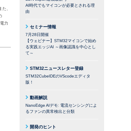
AI時代でもマイコンが必要とされる理
また、
由
の
費電力
セミナー情報
7月28日開催
【ウェビナー】STM32マイコンで始め
る実践エッジAI ～画像認識を中心とし
て～
STM32ニュースレター登録
STM32CubeIDEのVScodeエディタ
版！
動画解説
NanoEdge AIデモ: 電流センシングによ
るファンの異常検出と分類
開発のヒント