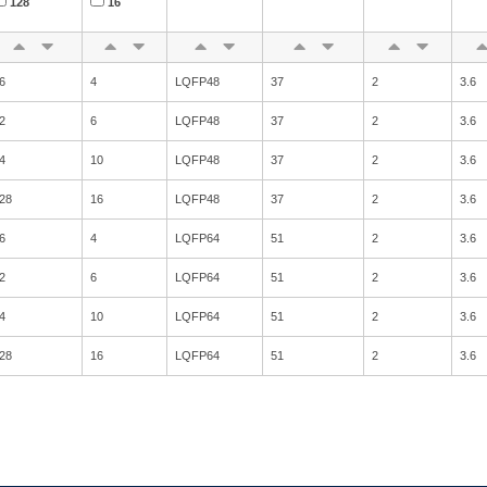
128
16
6
4
LQFP48
37
2
3.6
2
6
LQFP48
37
2
3.6
4
10
LQFP48
37
2
3.6
28
16
LQFP48
37
2
3.6
6
4
LQFP64
51
2
3.6
2
6
LQFP64
51
2
3.6
4
10
LQFP64
51
2
3.6
28
16
LQFP64
51
2
3.6