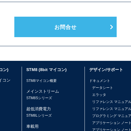
お問合せ
イコン)
STM8 (8bit マイコン)
デザイン/サポート
マイコン
STM8マイコン概要
ドキュメント
データシート
メインストリーム
エラッタ
ス
STM8Sシリーズ
リファレンス マニュア
超低消費電力
リファレンス マニュア
STM8Lシリーズ
プログラミング マニュ
アプリケーション ノー
車載用
アプリケーション ノー