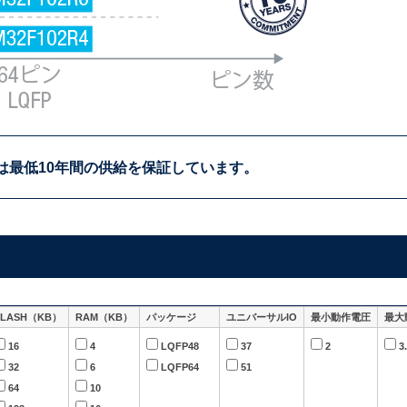
は
最低10年間の供給を
保証しています。
FLASH（KB）
RAM（KB）
パッケージ
ユニバーサルIO
最小動作電圧
最大
16
4
LQFP48
37
2
3
32
6
LQFP64
51
64
10