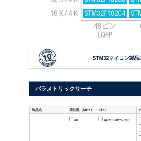
STM32マイコン製品
パラメトリックサーチ
製品名
周波数（MHz）
CPU
48
ARM Cortex-M3