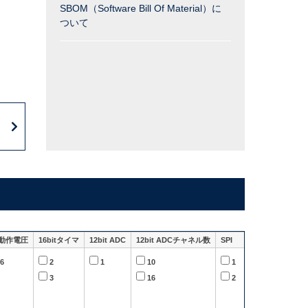
SBOM（Software Bill Of Material）に
ついて
動作電圧
16bitタイマ
12bit ADC
12bit ADCチャネル数
SPI
I2C
.6
2
1
10
1
1
3
16
2
2