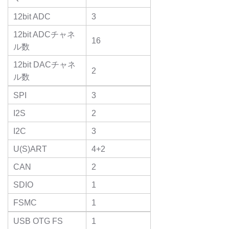
12bit ADC
3
12bit ADCチャネ
16
ル数
12bit DACチャネ
2
ル数
SPI
3
I2S
2
I2C
3
U(S)ART
4+2
CAN
2
SDIO
1
FSMC
1
USB OTG FS
1