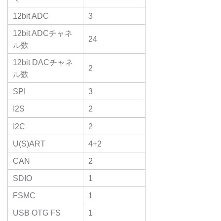
12bit ADC
3
12bit ADCチャネ
24
ル数
12bit DACチャネ
2
ル数
SPI
3
I2S
2
I2C
2
U(S)ART
4+2
CAN
2
SDIO
1
FSMC
1
USB OTG FS
1