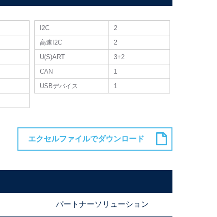
I2C
2
高速I2C
2
U(S)ART
3+2
CAN
1
USBデバイス
1
パートナーソリューション