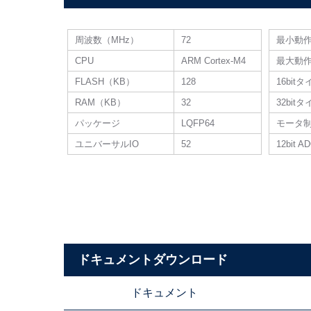
周波数（MHz）
72
最小動
CPU
ARM Cortex-M4
最大動
FLASH（KB）
128
16bit
RAM（KB）
32
32bit
パッケージ
LQFP64
モータ
ユニバーサルIO
52
12bit A
ドキュメントダウンロード
ドキュメント