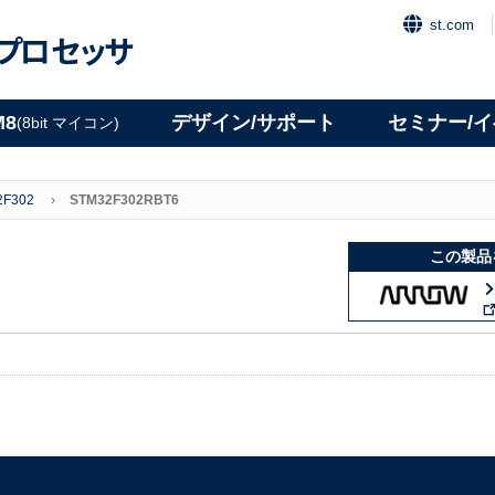
st.com
プロセッサ
M8
デザイン/サポート
セミナー/
(8bit マイコン)
2F302
STM32F302RBT6
この製品