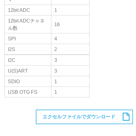
12bit ADC
1
12bit ADCチャネ
16
ル数
SPI
4
I2S
2
I2C
3
U(S)ART
3
SDIO
1
USB OTG FS
1