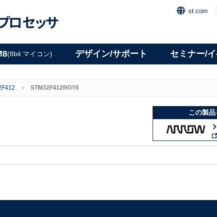
st.com
プロセッサ
M8
デザイン/サポート
セミナー/
(8bit マイコン)
2F412
STM32F412RGY6
この製品