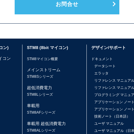
お問合せ
イコン)
STM8 (8bit マイコン)
デザイン/サポート
マイコン
STM8マイコン概要
ドキュメント
データシート
メインストリーム
エラッタ
ス
STM8Sシリーズ
リファレンス マニュア
超低消費電力
リファレンス マニュア
STM8Lシリーズ
プログラミング マニュ
アプリケーション ノー
車載用
アプリケーション ノー
STM8AFシリーズ
技術ノート（日本語）
車載用 超低消費電力
ユーザ マニュアル
STM8ALシリーズ
ユーザ マニュアル（日