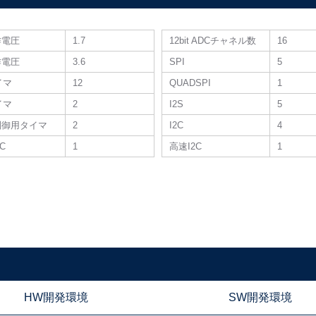
作電圧
1.7
12bit ADCチャネル数
16
作電圧
3.6
SPI
5
タイマ
12
QUADSPI
1
タイマ
2
I2S
5
制御用タイマ
2
I2C
4
DC
1
高速I2C
1
HW開発環境
SW開発環境