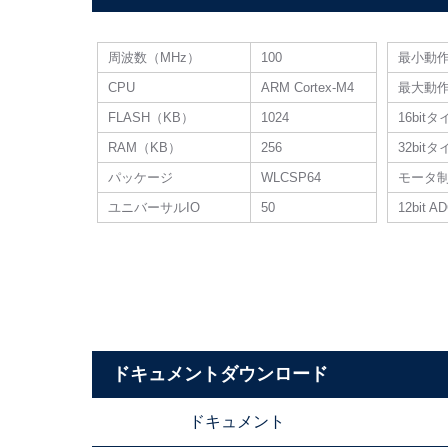
周波数（MHz）
100
最小動
CPU
ARM Cortex-M4
最大動
FLASH（KB）
1024
16bit
RAM（KB）
256
32bit
パッケージ
WLCSP64
モータ
ユニバーサルIO
50
12bit A
ドキュメントダウンロード
ドキュメント