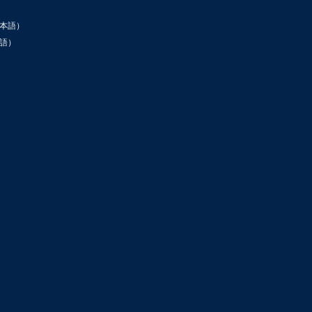
本語）
語）
ン