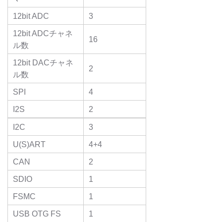
12bit ADC
3
12bit ADCチャネ
16
ル数
12bit DACチャネ
2
ル数
SPI
4
I2S
2
I2C
3
U(S)ART
4+4
CAN
2
SDIO
1
FSMC
1
USB OTG FS
1