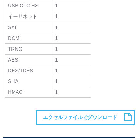
USB OTG HS
1
イーサネット
1
SAI
1
DCMI
1
TRNG
1
AES
1
DES/TDES
1
SHA
1
HMAC
1