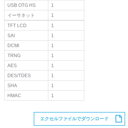
USB OTG HS
1
イーサネット
1
TFT LCD
1
SAI
1
DCMI
1
TRNG
1
AES
1
DES/TDES
1
SHA
1
HMAC
1