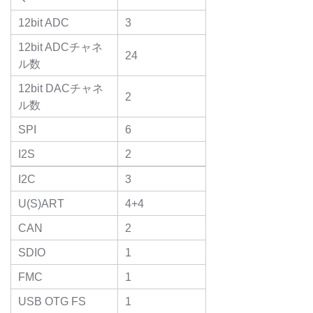
12bit ADC
3
12bit ADCチャネ
24
ル数
12bit DACチャネ
2
ル数
SPI
6
I2S
2
I2C
3
U(S)ART
4+4
CAN
2
SDIO
1
FMC
1
USB OTG FS
1