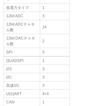
低電力タイマ
1
12bit ADC
3
12bit ADCチャネ
24
ル数
12bit DACチャネ
2
ル数
SPI
5
QUADSPI
1
I2S
3
I2C
3
高速I2C
3
U(S)ART
4+4
CAN
1