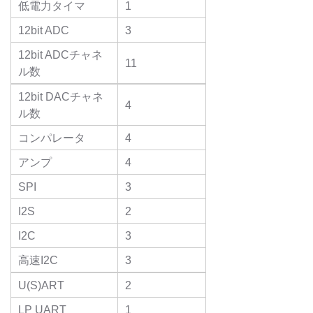
低電力タイマ
1
12bit ADC
3
12bit ADCチャネ
11
ル数
12bit DACチャネ
4
ル数
コンパレータ
4
アンプ
4
SPI
3
I2S
2
I2C
3
高速I2C
3
U(S)ART
2
LP UART
1