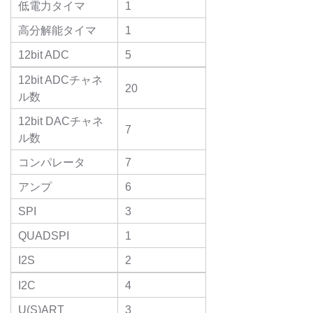
低電力タイマ
1
高分解能タイマ
1
12bit ADC
5
12bit ADCチャネ
20
ル数
12bit DACチャネ
7
ル数
コンパレータ
7
アンプ
6
SPI
3
QUADSPI
1
I2S
2
I2C
4
U(S)ART
3