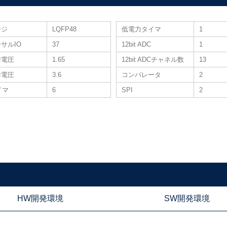
ージ
LQFP48
低電力タイマ
1
サルIO
37
12bit ADC
1
作電圧
1.65
12bit ADCチャネル数
13
作電圧
3.6
コンパレータ
2
タイマ
6
SPI
2
HW開発環境
SW開発環境