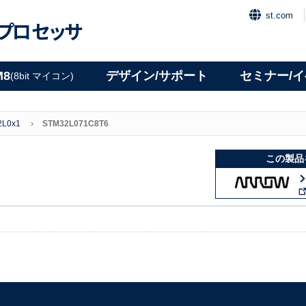
st.com
プロセッサ
M8
デザイン/サポート
セミナー/
(8bit マイコン)
2L0x1
STM32L071C8T6
この製品