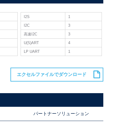
I2S
1
I2C
3
高速I2C
3
U(S)ART
4
LP UART
1
パートナーソリューション