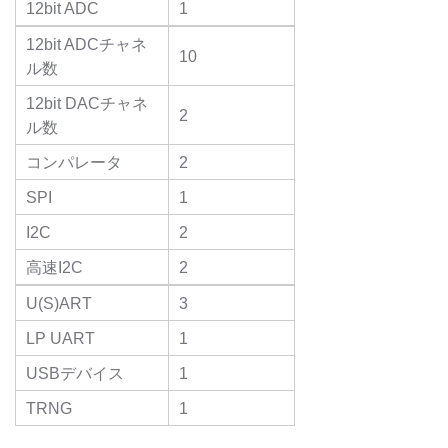
12bit ADC
1
12bit ADCチャネ
10
ル数
12bit DACチャネ
2
ル数
コンパレータ
2
SPI
1
I2C
2
高速I2C
2
U(S)ART
3
LP UART
1
USBデバイス
1
TRNG
1