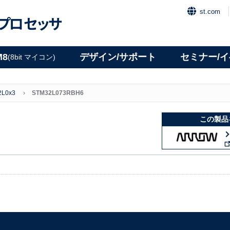
st.com
プロセッサ
M8
デザイン/サポート
セミナー/
(8bit マイコン)
2L0x3
STM32L073RBH6
この製品