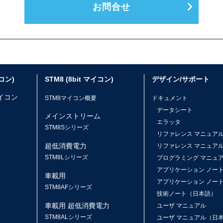
お問合せ
イコン)
STM8 (8bit マイコン)
デザイン/サポート
マイコン
STM8マイコン概要
ドキュメント
データシート
メインストリーム
エラッタ
ス
STM8Sシリーズ
リファレンス マニュア
超低消費電力
リファレンス マニュア
STM8Lシリーズ
プログラミング マニュ
アプリケーション ノー
車載用
アプリケーション ノー
STM8AFシリーズ
技術ノート（日本語）
車載用 超低消費電力
ユーザ マニュアル
STM8ALシリーズ
ユーザ マニュアル（日