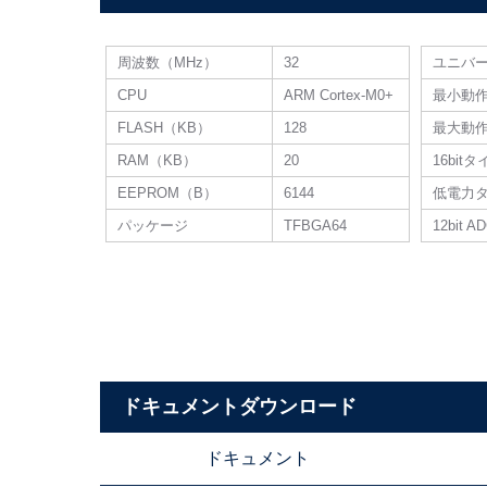
周波数（MHz）
32
ユニバー
CPU
ARM Cortex-M0+
最小動
FLASH（KB）
128
最大動
RAM（KB）
20
16bit
EEPROM（B）
6144
低電力
パッケージ
TFBGA64
12bit A
ドキュメントダウンロード
ドキュメント