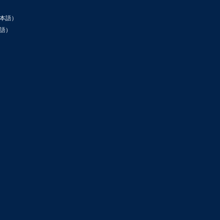
本語）
語）
ン