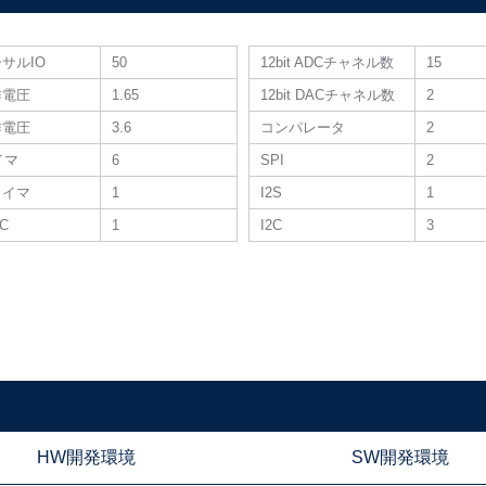
サルIO
50
12bit ADCチャネル数
15
作電圧
1.65
12bit DACチャネル数
2
作電圧
3.6
コンパレータ
2
タイマ
6
SPI
2
タイマ
1
I2S
1
DC
1
I2C
3
HW開発環境
SW開発環境