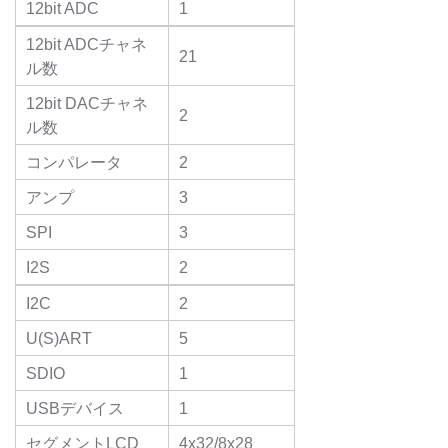
12bit ADC
1
12bit ADCチャネ
21
ル数
12bit DACチャネ
2
ル数
コンパレータ
2
アンプ
3
SPI
3
I2S
2
I2C
2
U(S)ART
5
SDIO
1
USBデバイス
1
セグメントLCD
4x32/8x28