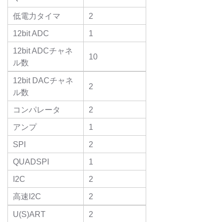
低電力タイマ
2
12bit ADC
1
12bit ADCチャネ
10
ル数
12bit DACチャネ
2
ル数
コンパレータ
2
アンプ
1
SPI
2
QUADSPI
1
I2C
2
高速I2C
2
U(S)ART
2