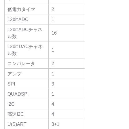
低電力タイマ
2
12bit ADC
1
12bit ADCチャネ
16
ル数
12bit DACチャネ
1
ル数
コンパレータ
2
アンプ
1
SPI
3
QUADSPI
1
I2C
4
高速I2C
4
U(S)ART
3+1