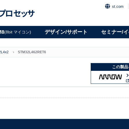
st.com
プロセッサ
M8
デザイン/サポート
セミナー/
(8bit マイコン)
2L4x2
STM32L462RET6
この製品