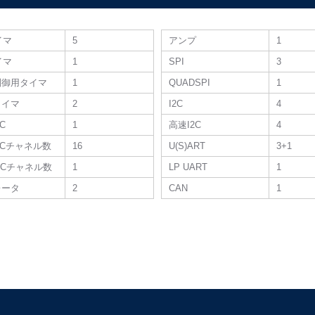
タイマ
5
アンプ
1
タイマ
1
SPI
3
制御用タイマ
1
QUADSPI
1
タイマ
2
I2C
4
DC
1
高速I2C
4
 ADCチャネル数
16
U(S)ART
3+1
 DACチャネル数
1
LP UART
1
レータ
2
CAN
1