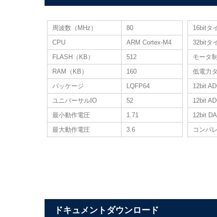
周波数（MHz）
80
16bit
CPU
ARM Cortex-M4
32bit
FLASH（KB）
512
モータ
RAM（KB）
160
低電力
パッケージ
LQFP64
12bit A
ユニバーサルIO
52
12bit
最小動作電圧
1.71
12bit
最大動作電圧
3.6
コンパ
ドキュメントダウンロード