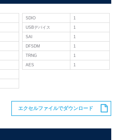
SDIO
1
USBデバイス
1
SAI
1
DFSDM
1
TRNG
1
AES
1