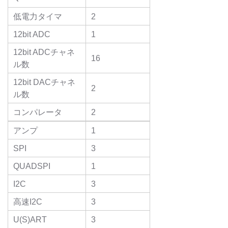
低電力タイマ
2
12bit ADC
1
12bit ADCチャネ
16
ル数
12bit DACチャネ
2
ル数
コンパレータ
2
アンプ
1
SPI
3
QUADSPI
1
I2C
3
高速I2C
3
U(S)ART
3